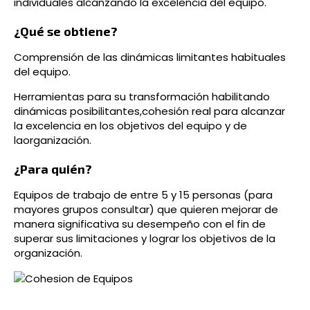
individuales alcanzando la excelencia del equipo.
Inteligencia emocional
Aula virtual
Servicios outdoor para equipos
¿Qué se obtiene?
Comunicación efectiva
Sesiones individuales
Comprensión de las dinámicas limitantes habituales
del equipo.
Comunicación para la venta y negociación
Herramientas para su transformación habilitando
dinámicas posibilitantes,cohesión real para alcanzar
la excelencia en los objetivos del equipo y de
laorganización.
¿Para quién?
Equipos de trabajo de entre 5 y 15 personas (para
mayores grupos consultar) que quieren mejorar de
manera significativa su desempeño con el fin de
superar sus limitaciones y lograr los objetivos de la
organización.